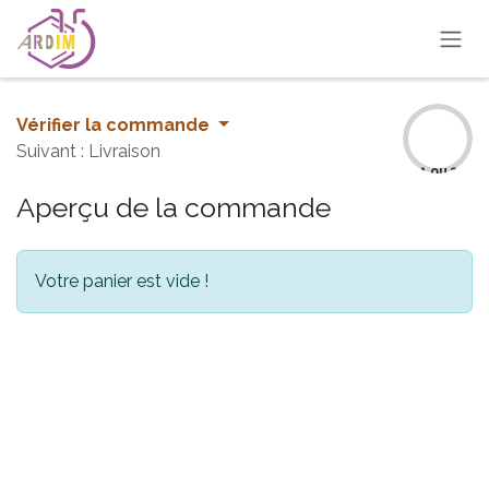
Se rendre au contenu
Vérifier la commande
Suivant : Livraison
1 ou 3
Aperçu de la commande
Votre panier est vide !